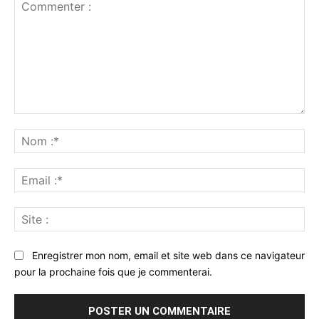
Commenter
:
No
:*
Ema
:*
Sit
:
Enregistrer mon nom, email et site web dans ce navigateur
pour la prochaine fois que je commenterai.