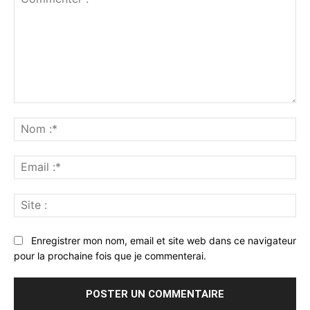
Commenter
:
No
:*
Ema
:*
Sit
:
Enregistrer mon nom, email et site web dans ce navigateur
pour la prochaine fois que je commenterai.