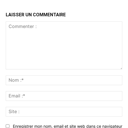
LAISSER UN COMMENTAIRE
Commenter
:
No
:*
Ema
:*
Sit
:
Enregistrer mon nom, email et site web dans ce navigateur