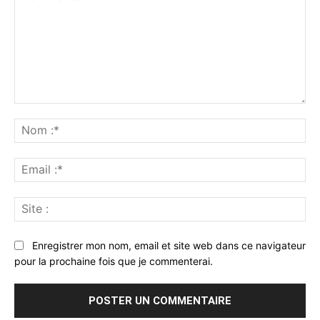
Commenter
:
No
:*
Ema
:*
Sit
:
Enregistrer mon nom, email et site web dans ce navigateur
pour la prochaine fois que je commenterai.