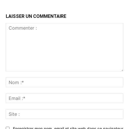
LAISSER UN COMMENTAIRE
Commenter
:
No
:*
Ema
:*
Sit
:
Enregistrer mon nom, email et site web dans ce navigateur