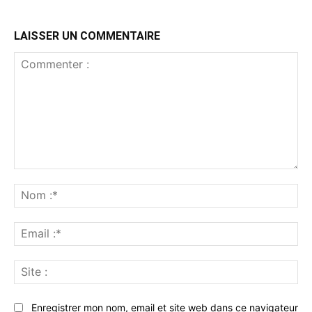
LAISSER UN COMMENTAIRE
Commenter
:
No
:*
Ema
:*
Sit
:
Enregistrer mon nom, email et site web dans ce navigateur