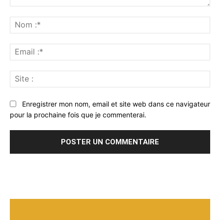
Commenter
:
No
:*
Ema
:*
Sit
:
Enregistrer mon nom, email et site web dans ce navigateur
pour la prochaine fois que je commenterai.