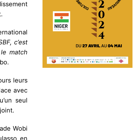
dissement
.
rnational
BF, c’est
 le match
bo.
ours leurs
ace avec
u’un seul
oint.
tade Wobi
ulasso en