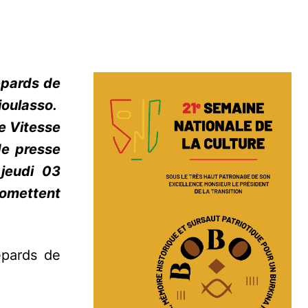
épards de
ioulasso.
e Vitesse
de presse
 jeudi 03
romettent
épards de