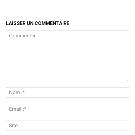
LAISSER UN COMMENTAIRE
Commenter
:
No
:*
Ema
:*
Sit
: