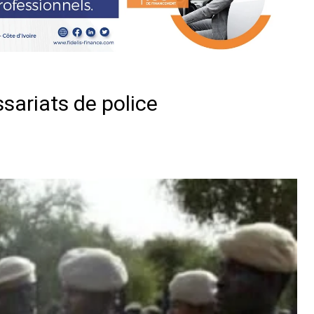
sariats de police
er