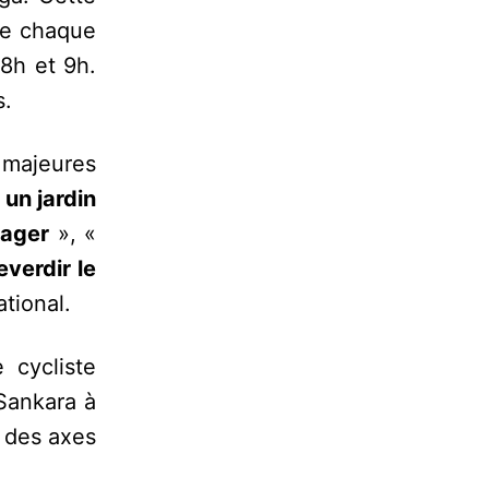
le chaque
 8h et 9h.
s.
s majeures
 un jardin
sager
», «
everdir le
ational.
 cycliste
Sankara à
g des axes