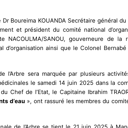
le Dr Boureima KOUANDA Secrétaire général du 
ement et président du comité national d’organi
tte NACOULMA/SANOU, gouverneure de la r
al d’organisation ainsi que le Colonel Bernab
e l’Arbre sera marquée par plusieurs activité
 médicinales le samedi 14 juin 2025 dans la c
du Chef de l’Etat, le Capitaine Ibrahim TRAO
nts d’eau
», ont rassuré les membres du comité
onale de l’Arbre se tient le 21 juin 2025 à Ma