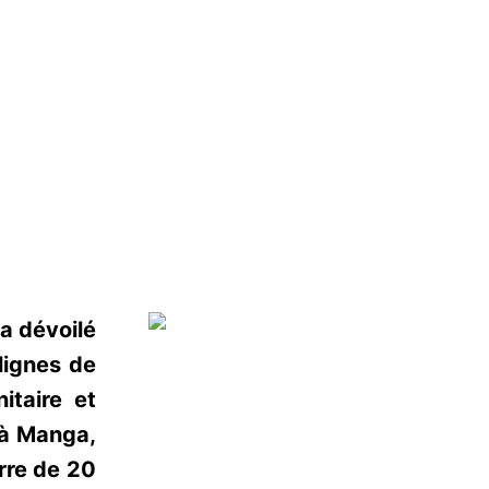
 a dévoilé
lignes de
itaire et
 à Manga,
rre de 20