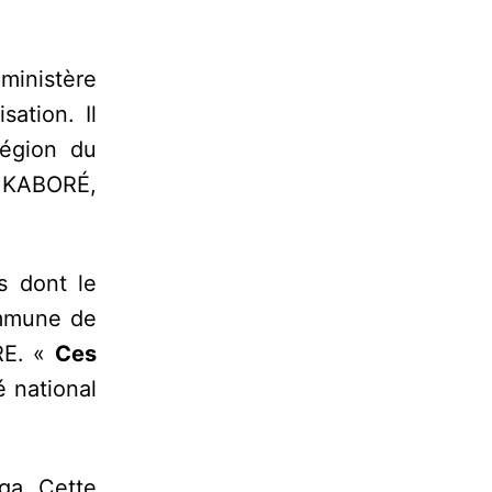
ministère
sation. Il
égion du
é KABORÉ,
s dont le
ommune de
RE. «
Ces
 national
nga. Cette