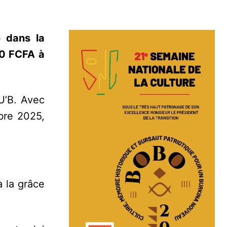
ô dans la
00 FCFA à
U’B. Avec
bre 2025,
 la grâce