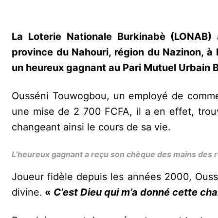
La Loterie Nationale Burkinabè (LONAB)
province du Nahouri, région du Nazinon, à
un heureux gagnant au Pari Mutuel Urbain 
Ousséni Touwogbou, un employé de commerc
une mise de 2 700 FCFA, il a en effet, tr
changeant ainsi le cours de sa vie.
L’heureux gagnant a reçu son chèque des mains des 
Joueur fidèle depuis les années 2000, Ouss
divine.
«
C’est Dieu qui m’a donné cette ch