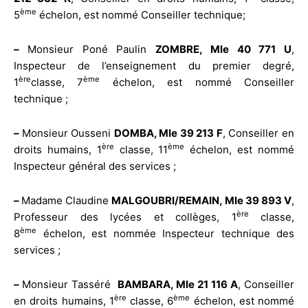
ème
5
échelon, est nommé Conseiller technique;
–
Monsieur Poné Paulin
ZOMBRE, Mle 40 771 U
,
Inspecteur de l’enseignement du premier degré,
ère
ème
1
classe, 7
échelon, est nommé Conseiller
technique ;
–
Monsieur Ousseni
DOMBA, Mle 39 213 F
, Conseiller en
ère
ème
droits humains, 1
classe, 11
échelon, est nommé
Inspecteur général des services ;
–
Madame Claudine
MALGOUBRI/REMAIN, Mle 39 893 V
,
ère
Professeur des lycées et collèges, 1
classe,
ème
8
échelon, est nommée Inspecteur technique des
services ;
–
Monsieur Tasséré
BAMBARA, Mle 21 116 A
, Conseiller
ère
ème
en droits humains, 1
classe, 6
échelon, est nommé