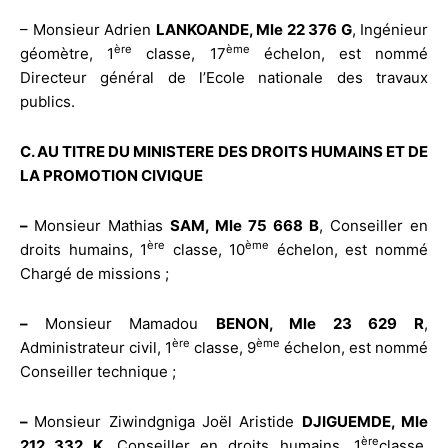
– Monsieur Adrien
LANKOANDE, Mle 22 376 G
, Ingénieur
ère
ème
géomètre, 1
classe, 17
échelon, est nommé
Directeur général de l’Ecole nationale des travaux
publics.
C. AU TITRE DU MINISTERE DES DROITS HUMAINS ET DE
LA PROMOTION CIVIQUE
–
Monsieur Mathias
SAM, Mle 75 668 B
, Conseiller en
ère
ème
droits humains, 1
classe, 10
échelon, est nommé
Chargé de missions ;
–
Monsieur Mamadou
BENON, Mle 23 629 R
,
ère
ème
Administrateur civil, 1
classe, 9
échelon, est nommé
Conseiller technique ;
–
Monsieur Ziwindgniga Joël Aristide
DJIGUEMDE, Mle
ère
212 332 K
, Conseiller en droits humains, 1
classe,