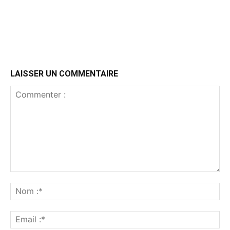
LAISSER UN COMMENTAIRE
Commenter
:
No
:*
Ema
:*