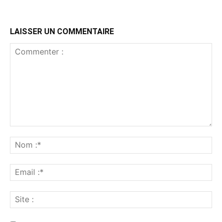
LAISSER UN COMMENTAIRE
Commenter
:
No
:*
Ema
:*
Sit
: