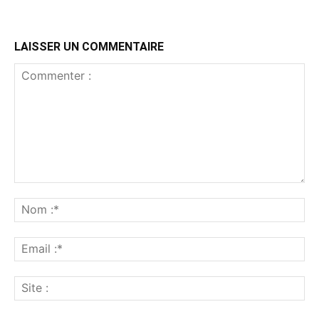
LAISSER UN COMMENTAIRE
Commenter
:
No
:*
Ema
:*
Sit
: