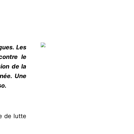
gues. Les
contre le
ion de la
nnée. Une
so.
 de lutte