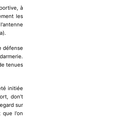
portive, à
ement les
l’antenne
a).
de défense
darmerie.
 de tenues
té initiée
rt, don’t
regard sur
 que l’on