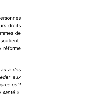
personnes
rs droits
rammes de
soutient-
e réforme
y aura des
céder aux
arce qu’il
e santé
»,