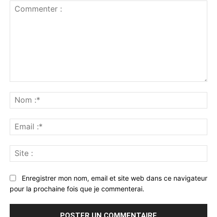
Commenter
:
No
:*
Ema
:*
Sit
:
Enregistrer mon nom, email et site web dans ce navigateur
pour la prochaine fois que je commenterai.