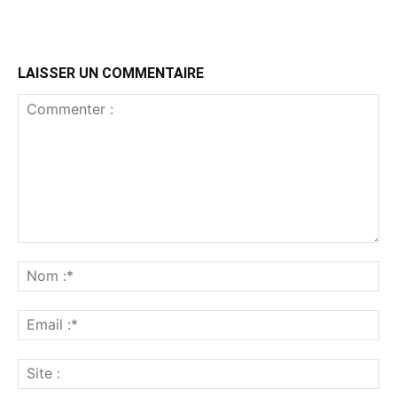
LAISSER UN COMMENTAIRE
Commenter
:
No
:*
Ema
:*
Sit
: