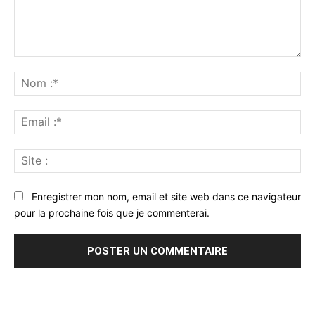
Commenter
:
No
:*
Ema
:*
Sit
:
Enregistrer mon nom, email et site web dans ce navigateur
pour la prochaine fois que je commenterai.