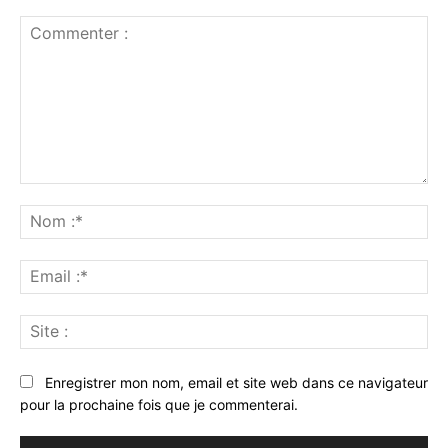
Commenter
:
No
:*
Ema
:*
Sit
:
Enregistrer mon nom, email et site web dans ce navigateur
pour la prochaine fois que je commenterai.