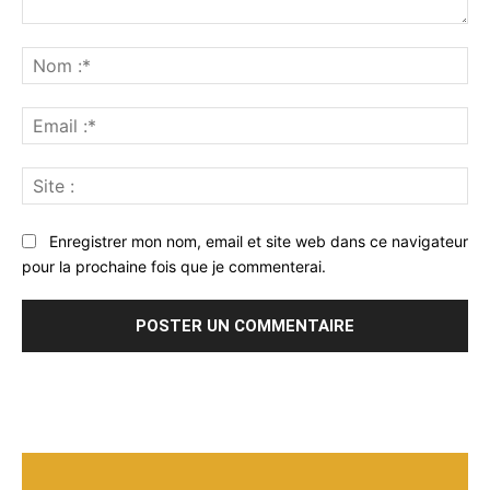
Commenter
:
No
:*
Ema
:*
Sit
:
Enregistrer mon nom, email et site web dans ce navigateur
pour la prochaine fois que je commenterai.