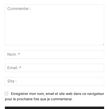
Commenter
:
No
:*
Ema
:*
Sit
:
Enregistrer mon nom, email et site web dans ce navigateur
pour la prochaine fois que je commenterai.