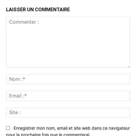
LAISSER UN COMMENTAIRE
Commenter
:
No
:*
Ema
:*
Sit
:
Enregistrer mon nom, email et site web dans ce navigateur
pour la prochaine fois que je commenterai.