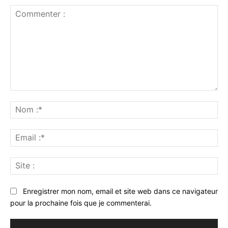
Commenter
:
No
:*
Ema
:*
Sit
:
Enregistrer mon nom, email et site web dans ce navigateur
pour la prochaine fois que je commenterai.