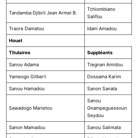
Tchiombiano
Tandamba Djibril Jean Armel B.
Salifou
Traore Damatou
Idani Amadou
Houet
Titulaires
Suppléants
Sanou Adama
Tiegnan Amidou
Yameogo Gilbert
Dossama Karim
Sanou Hamadou
Sanon Sanata
Sanou
Sawadogo Marietou
Gnampeguessoun
Seydou
Sanon Mamadou
Sanou Salimata