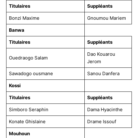
Titulaires
Suppléants
Bonzi Maxime
Gnoumou Mariem
Banwa
Titulaires
Suppléants
Dao Kouarou
Ouedraogo Salam
Jerom
Sawadogo ousmane
Sanou Danfera
Kossi
Titulaires
Suppléants
Simboro Seraphin
Dama Hyacinthe
Konate Ghislaine
Drame Issouf
Mouhoun