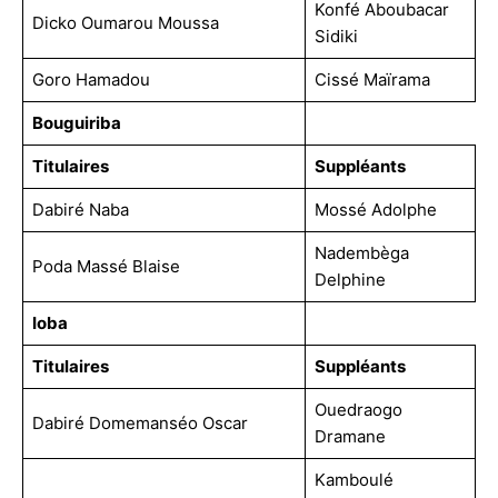
Konfé Aboubacar
Dicko Oumarou Moussa
Sidiki
Goro Hamadou
Cissé Maïrama
Bouguiriba
Titulaires
Suppléants
Dabiré Naba
Mossé Adolphe
Nadembèga
Poda Massé Blaise
Delphine
Ioba
Titulaires
Suppléants
Ouedraogo
Dabiré Domemanséo Oscar
Dramane
Kamboulé