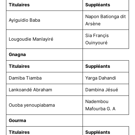
Titulaires
Suppléants
Napon Bationga dit
Ayiguidio Baba
Arsène
Sia Françis
Lougoudie Manlayiré
Ouinyouré
Gnagna
Titulaires
Suppléants
Damiba Tiamba
Yarga Dahandi
Lankoandé Abraham
Dambina Jésué
Nadembou
Ouoba yenoupiabama
Mafourba G. A
Gourma
Titulaires
Suppléants