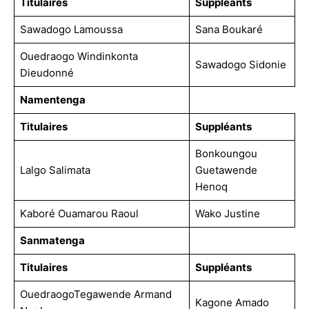
Titulaires
Suppléants
Sawadogo Lamoussa
Sana Boukaré
Ouedraogo Windinkonta
Sawadogo Sidonie
Dieudonné
Namentenga
Titulaires
Suppléants
Bonkoungou
Lalgo Salimata
Guetawende
Henoq
Kaboré Ouamarou Raoul
Wako Justine
Sanmatenga
Titulaires
Suppléants
OuedraogoTegawende Armand
Kagone Amado