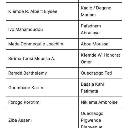
Kadio / Dagano
Kiemde R. Albert Elysée
Mariam
Pafadnam
Ivo Mahamoudou
Aboulaye
Meda Donmeguile Joachim
Abou Moussa
Kiemde W. Honorat
Sirima Tansi Moussa A.
Omer
Ramdé Barthelemy
Ouedraogo Fati
Bassia Kahi
Goumbane Karim
Fatimata
Forogo Korotimi
Nikiema Ambroise
Ouedraogo
Ziba Asseni
Pigwende
Bienvenue