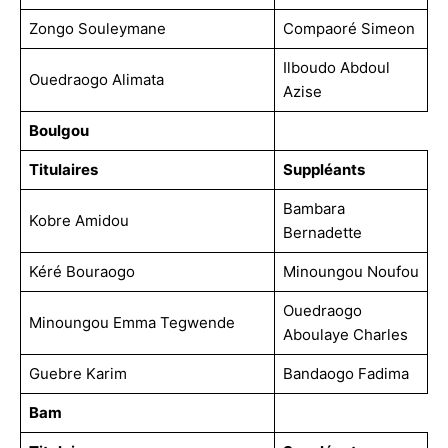
Zongo Souleymane
Compaoré Simeon
Ilboudo Abdoul
Ouedraogo Alimata
Azise
Boulgou
Titulaires
Suppléants
Bambara
Kobre Amidou
Bernadette
Kéré Bouraogo
Minoungou Noufou
Ouedraogo
Minoungou Emma Tegwende
Aboulaye Charles
Guebre Karim
Bandaogo Fadima
Bam