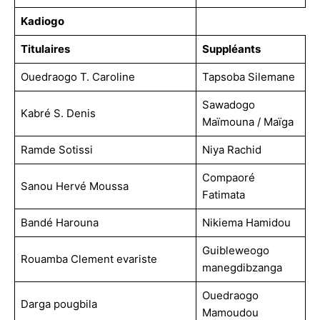
Kadiogo
Titulaires
Suppléants
Ouedraogo T. Caroline
Tapsoba Silemane
Sawadogo
Kabré S. Denis
Maïmouna / Maïga
Ramde Sotissi
Niya Rachid
Compaoré
Sanou Hervé Moussa
Fatimata
Bandé Harouna
Nikiema Hamidou
Guibleweogo
Rouamba Clement evariste
manegdibzanga
Ouedraogo
Darga pougbila
Mamoudou