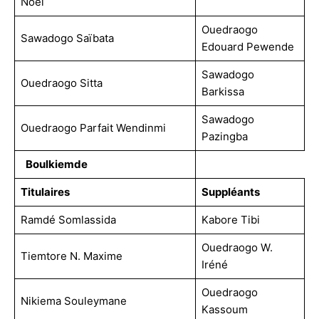
Noel
Ouedraogo
Sawadogo Saïbata
Edouard Pewende
Sawadogo
Ouedraogo Sitta
Barkissa
Sawadogo
Ouedraogo Parfait Wendinmi
Pazingba
Boulkiemde
Titulaires
Suppléants
Ramdé Somlassida
Kabore Tibi
Ouedraogo W.
Tiemtore N. Maxime
Iréné
Ouedraogo
Nikiema Souleymane
Kassoum