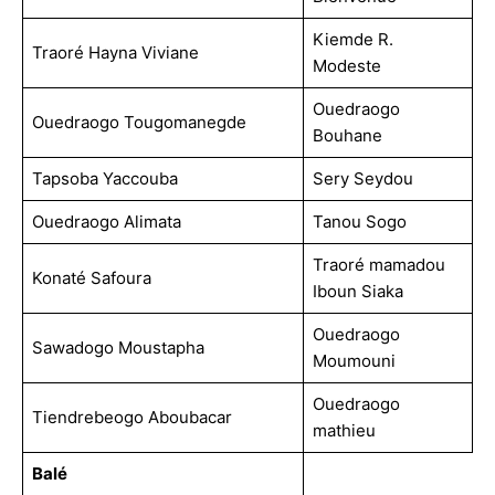
Kiemde R.
Traoré Hayna Viviane
Modeste
Ouedraogo
Ouedraogo Tougomanegde
Bouhane
Tapsoba Yaccouba
Sery Seydou
Ouedraogo Alimata
Tanou Sogo
Traoré mamadou
Konaté Safoura
Iboun Siaka
Ouedraogo
Sawadogo Moustapha
Moumouni
Ouedraogo
Tiendrebeogo Aboubacar
mathieu
Balé