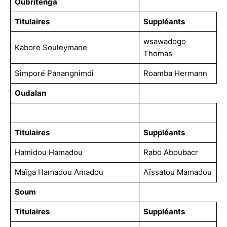
Oubritenga
Titulaires
Suppléants
wsawadogo
Kabore Souleymane
Thomas
Simporé Panangnimdi
Roamba Hermann
Oudalan
Titulaires
Suppléants
Hamidou Hamadou
Rabo Aboubacr
Maïga Hamadou Amadou
Aïssatou Mamadou
Soum
Titulaires
Suppléants