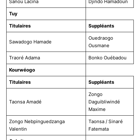
Sanou Lacina
Djindo Hamadoun
Tuy
Titulaires
Suppléants
Ouedraogo
Sawadogo Hamade
Ousmane
Traoré Adama
Bonko Ouébadou
Kourwéogo
Titulaires
Suppléants
Zongo
Taonsa Amadé
Daguibliwindé
Maxime
Zongo Nebpinguedzanga
Taonsa / Sinaré
Valentin
Fatemata