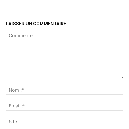
LAISSER UN COMMENTAIRE
Commenter
:
No
:*
Ema
:*
Sit
: