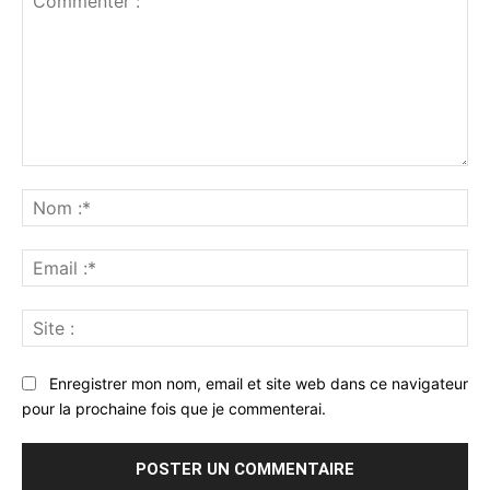
Commenter
:
No
:*
Ema
:*
Sit
:
Enregistrer mon nom, email et site web dans ce navigateur
pour la prochaine fois que je commenterai.