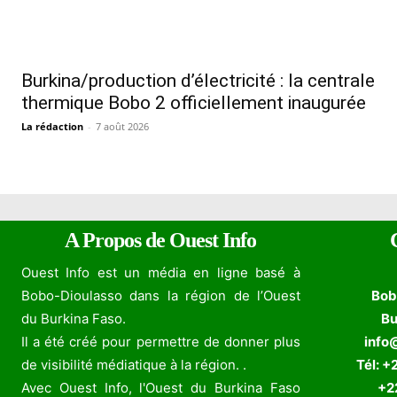
Burkina/production d’électricité : la centrale
thermique Bobo 2 officiellement inaugurée
La rédaction
-
7 août 2026
A Propos de Ouest Info
Ouest Info est un média en ligne basé à
Bobo-Dioulasso dans la région de l’Ouest
Bob
du Burkina Faso.
Bu
Il a été créé pour permettre de donner plus
info
de visibilité médiatique à la région. .
Tél: +
Avec Ouest Info, l'Ouest du Burkina Faso
+226