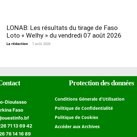
LONAB: Les résultats du tirage de Faso
Loto « Welhy » du vendredi 07 août 2026
La rédaction
-
7 août 2026
Contact
Protection des données
Conditions Génerale d’Utilisation
o-Dioulasso
Politique de Confidentialité
rkina Faso
Politique de Cookies
@ouestinfo.bf
226 71 13 69 42
Accéder aux Archives
 76 14 16 89