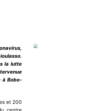
onavirus,
ioulasso.
 la lutte
ntervenue
e à Bobo-
tes et 200
du centre