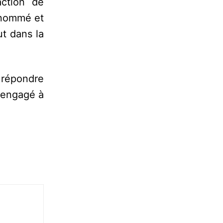
action de
t nommé et
ut dans la
e répondre
t engagé à