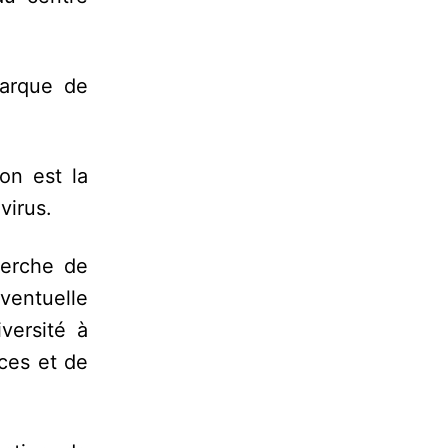
marque de
on est la
virus.
herche de
éventuelle
versité à
ces et de