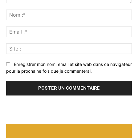
Commenter
:
No
:*
Ema
:*
Sit
:
Enregistrer mon nom, email et site web dans ce navigateur
pour la prochaine fois que je commenterai.