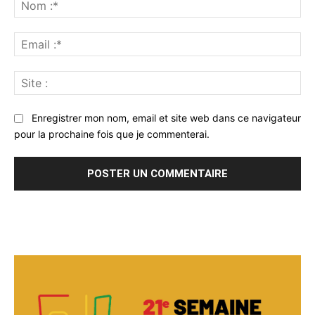
:
No
:*
Ema
:*
Sit
:
Enregistrer mon nom, email et site web dans ce navigateur
pour la prochaine fois que je commenterai.