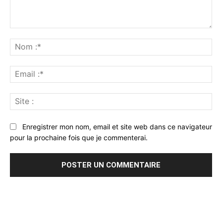
Commenter
:
No
:*
Ema
:*
Sit
:
Enregistrer mon nom, email et site web dans ce navigateur
pour la prochaine fois que je commenterai.