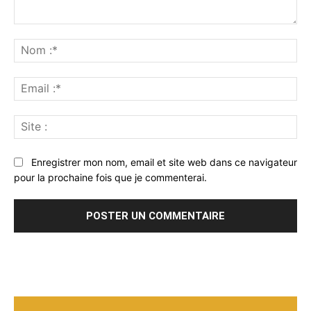
Commenter
:
No
:*
Ema
:*
Sit
:
Enregistrer mon nom, email et site web dans ce navigateur
pour la prochaine fois que je commenterai.