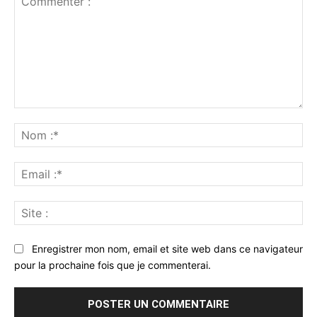
Commenter
:
No
:*
Ema
:*
Sit
:
Enregistrer mon nom, email et site web dans ce navigateur
pour la prochaine fois que je commenterai.