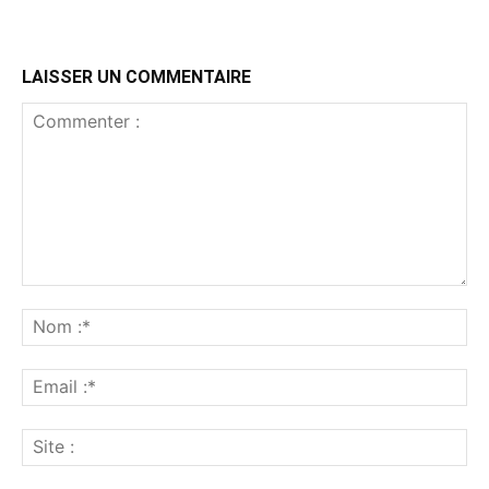
LAISSER UN COMMENTAIRE
Commenter
:
No
:*
Ema
:*
Sit
: