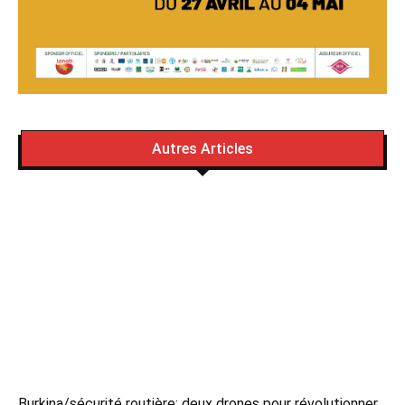
Autres Articles
Burkina/sécurité routière: deux drones pour révolutionner