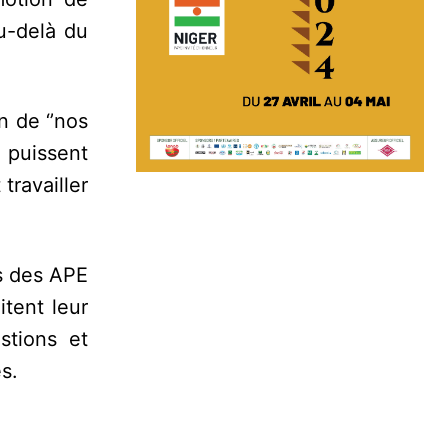
u-delà du
n de ‘’nos
 puissent
travailler
és des APE
itent leur
stions et
s.