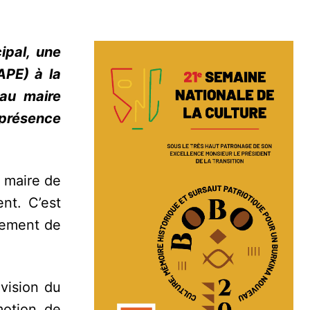
ipal, une
APE) à la
au maire
n présence
e maire de
nt. C’est
pement de
 vision du
motion de