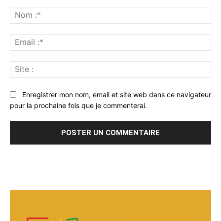
Commenter
:
No
:*
Ema
:*
Sit
:
Enregistrer mon nom, email et site web dans ce navigateur
pour la prochaine fois que je commenterai.