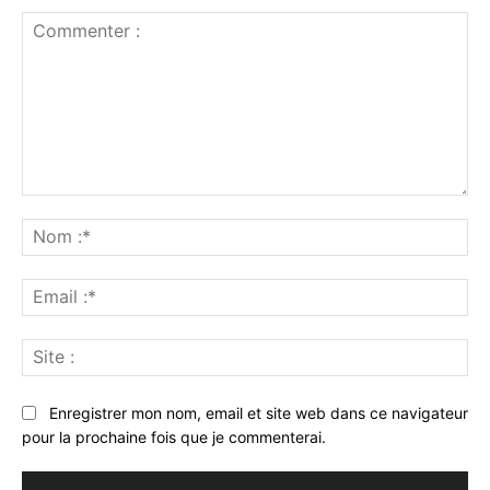
Commenter
:
No
:*
Ema
:*
Sit
:
Enregistrer mon nom, email et site web dans ce navigateur
pour la prochaine fois que je commenterai.