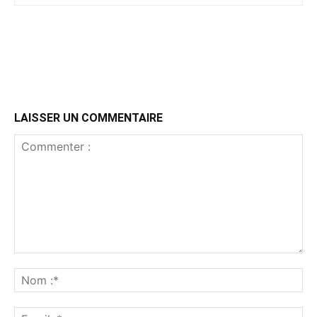
LAISSER UN COMMENTAIRE
Commenter
:
No
:*
Ema