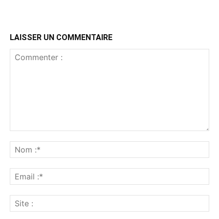
LAISSER UN COMMENTAIRE
Commenter
:
No
:*
Ema
:*
Sit
: