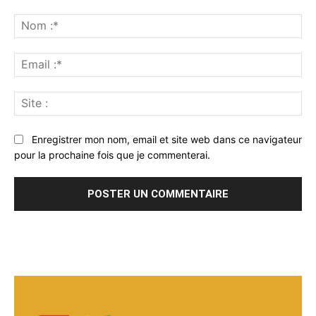
Commenter
:
No
:*
Ema
:*
Sit
:
Enregistrer mon nom, email et site web dans ce navigateur
pour la prochaine fois que je commenterai.