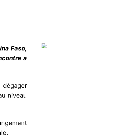
ina Faso,
ncontre a
e dégager
 au niveau
hangement
le.