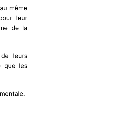
e au même
pour leur
rme de la
 de leurs
e que les
ementale.