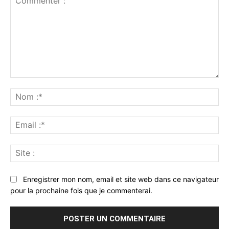
Commenter
:
No
:*
Ema
:*
Sit
:
Enregistrer mon nom, email et site web dans ce navigateur
pour la prochaine fois que je commenterai.