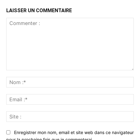
LAISSER UN COMMENTAIRE
Commenter
:
No
:*
Ema
:*
Sit
:
Enregistrer mon nom, email et site web dans ce navigateur
pour la prochaine fois que je commenterai.