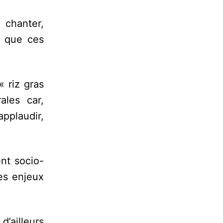
 chanter,
e que ces
« riz gras
ales car,
applaudir,
nt socio-
es enjeux
d’ailleurs