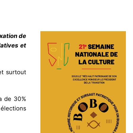
xation de
atives et
t surtout
ta de 30%
élections