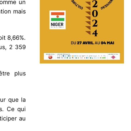
t comme un
ation mais
oit 8,66%.
us, 2 359
être plus
our que la
s. Ce qui
iciper au