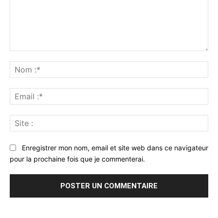
Commenter
:
No
:*
Ema
:*
Sit
:
Enregistrer mon nom, email et site web dans ce navigateur
pour la prochaine fois que je commenterai.