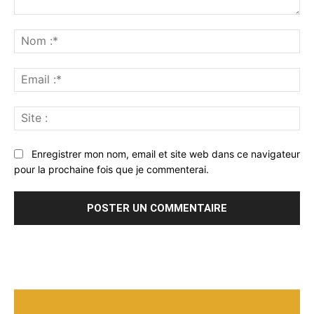
Commenter
:
No
:*
Ema
:*
Sit
:
Enregistrer mon nom, email et site web dans ce navigateur
pour la prochaine fois que je commenterai.