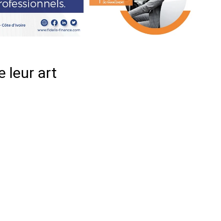
 leur art
er