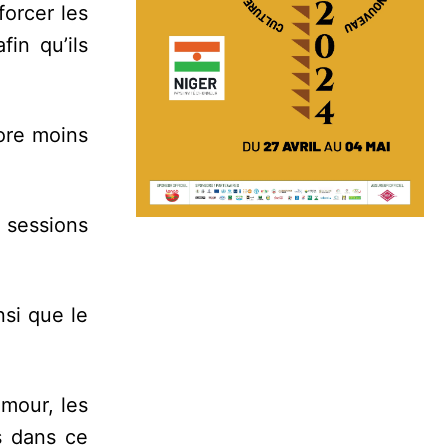
forcer les
in qu’ils
core moins
s sessions
nsi que le
mour, les
s dans ce