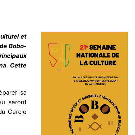
lturel et
 de Bobo-
principaux
na. Cette
éparer sa
ui seront
du Cercle