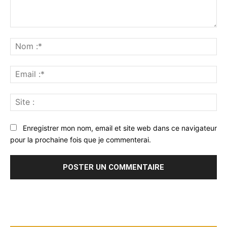
Commenter
:
No
:*
Ema
:*
Sit
:
Enregistrer mon nom, email et site web dans ce navigateur
pour la prochaine fois que je commenterai.